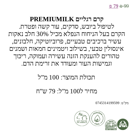
המחיר
המחיר
₪
79
₪
99
המקורי
הנוכחי
היה:
הוא:
קרם רגליים PREMIUMILK
79 ₪.
99 ₪.
לטיפול ביובש, סדקים, עור קשה ופטרת.
הקרם בעל הניחוח הנפלא מכיל 30% חלב נאקות
עשיר ברכיבים טבעיים, פרוביוטיקה, חלבונים,
אינסולין טבעי, בשילוב ויטמינים חמאות ושמנים
טהורים להענקת הזנה עשירה ועמוקה, ריכוך
וגמישות העור ומעודד את זרימת הדם.
תכולת המוצר: 100 מ”ל
מחיר ל100 מ”ל: 79 ש”ח
מק"ט:
0745314199599